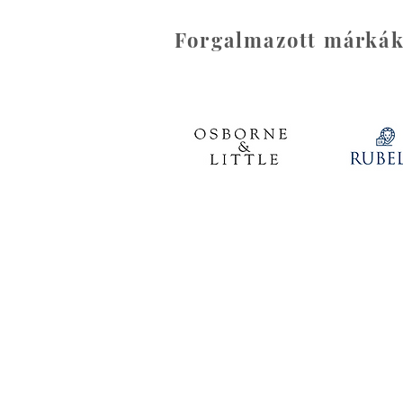
Forgalmazott márká
Kapcsolat:
Telefon: +361 413 6315
E-mail:
info@dekorclassic.hu