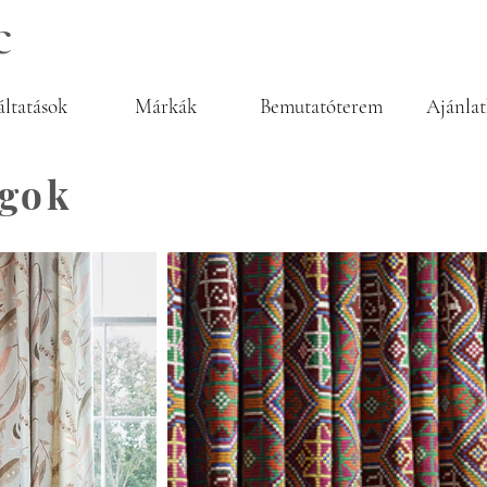
c
áltatások
Márkák
Bemutatóterem
Ajánlat
gok