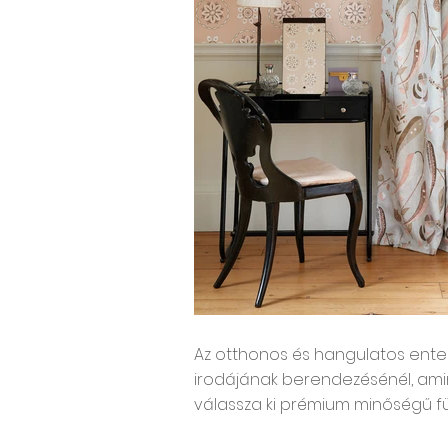
Az otthonos és hangulatos enteriő
irodájának berendezésénél, ami
válassza ki prémium minőségű f