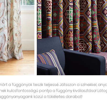
rt a függönyök teszik teljessé. Játsszon a színekkel, anya
nek kulcsfontosságú pontja a függöny kiválasztása! Láto
üggönyanyagaink közül a tökéletes darabot!