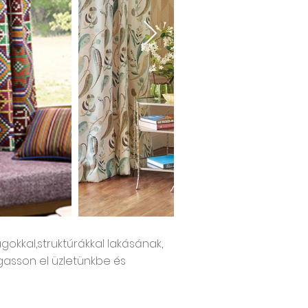
gokkal,struktúrákkal lakásának,
gasson el üzletünkbe és