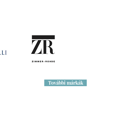
k
További márkák
Címünk:
Nyitvatartás
1072 Budapest, Dob utca 6.
hétfő- péntek
szombaton: 