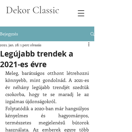
Dekor Classic
Bejegyzés
2021. jan. 28.
1 perc olvasás
Legújabb trendek a
2021-es évre
Meleg, barátságos otthont létrehozni 
könnyebb, mint gondolnád. A 2021-es 
év néhány legújabb trendjét szedtük 
csokorba, hogy te se maradj le az 
izgalmas újdonságokról.
Folytatódik a 2020-ban már hangsúlyos 
kényelmes és hagyományos, 
természetes megjelenésű bútorok 
használata. Az emberek egyre több 