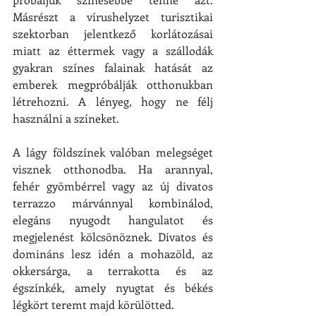
Másrészt a vírushelyzet turisztikai 
szektorban jelentkező korlátozásai 
miatt az éttermek vagy a szállodák 
gyakran színes falainak hatását az 
emberek megpróbálják otthonukban 
létrehozni. A lényeg, hogy ne félj 
használni a színeket. 
A lágy földszínek valóban melegséget 
visznek otthonodba. Ha arannyal, 
fehér gyömbérrel vagy az új divatos 
terrazzo márvánnyal kombinálod, 
elegáns nyugodt hangulatot és 
megjelenést kölcsönöznek. Divatos és 
domináns lesz idén a mohazöld, az 
okkersárga, a terrakotta és az 
égszínkék, amely nyugtat és békés 
légkört teremt majd körülötted.