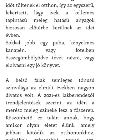
időt töltenek el otthon, így az egyszerű, 
lekerített, lágy ívek, a kellemes 
tapintású meleg hatású anyagok 
biztosan előtérbe kerülnek az idei 
évben.
Sokkal jobb egy puha, kényelmes 
kanapén, vagy fotelben 
összegömbölyödve tévét nézni, vagy 
elolvasni egy jó könyvet.
A belső falak semleges tónusú 
színvilága az elmúlt években nagyon 
divatos volt. A 2021-es lakberendezői 
trendjelentések szerint az idén a 
merész meleg színeké lesz a főszerep. 
Köszönhető ez talán annak, hogy 
amikor olyan életet élünk, amely 
jobban kötődik az otthonunkhoz, 
próbáljuk színesebbé tenné azt. 